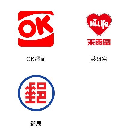
OK超商
萊爾富
郵局