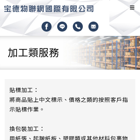
加工類服務
貼標加工：
將商品貼上中文標示、價格之類的按照客戶指
示貼標作業。
換包裝加工：
用紙張、起皺紙板、塑膠類或其他材料包裹物