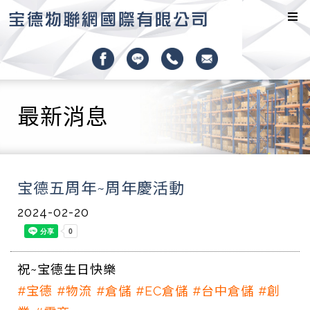
最新消息
宝德五周年~周年慶活動
2024-02-20
祝~宝德生日快樂
#宝德
#物流
#倉儲
#EC倉儲
#台中倉儲
#創